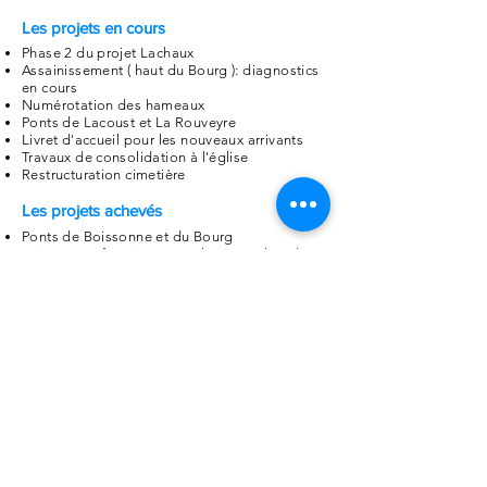
Les projets en cours
Phase 2 du projet Lachaux
Assainissement ( haut du Bourg ): diagnostics
en cours
Numérotation des hameaux
Ponts de Lacoust et La Rouveyre
Livret d'accueil pour les nouveaux arrivants
Travaux de consolidation à l'église
Restructuration cimetière
Les projets achevés
Ponts de Boissonne et du Bourg
Mise en
conformité aux règles
incendies de
l'ensemble des
bâtiments
communaux
Mise à niveau informatique ( logiciel, postes
de travail, copieur, etc )
Doublement du poste de secrétariat
Achèvement et mise en location de l'ancienne
poste
Numérotation des rues et habitations du
Bourg
Voirie
Site internet de la commune
Politique de confidentialité